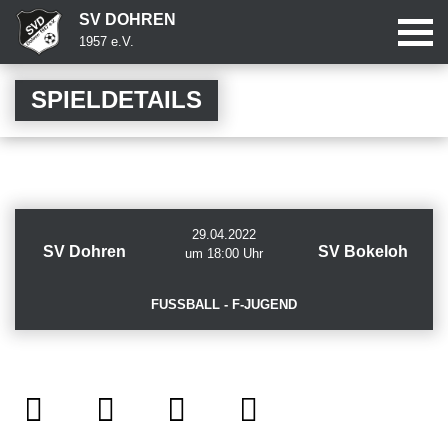
SV DOHREN
1957 e.V.
SPIELDETAILS
29.04.2022
SV Dohren
SV Bokeloh
um 18:00 Uhr
FUSSBALL - F-JUGEND