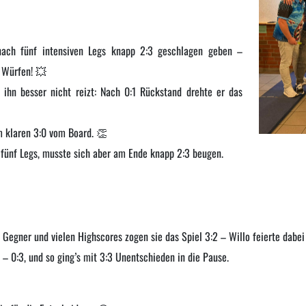
nach fünf intensiven Legs knapp 2:3 geschlagen geben –
+ Würfen! 💥
 ihn besser nicht reizt: Nach 0:1 Rückstand drehte er das
m klaren 3:0 vom Board. 👏
 fünf Legs, musste sich aber am Ende knapp 2:3 beugen.
er Gegner und vielen Highscores zogen sie das Spiel 3:2 – Willo feierte dabe
 – 0:3, und so ging’s mit 3:3 Unentschieden in die Pause.