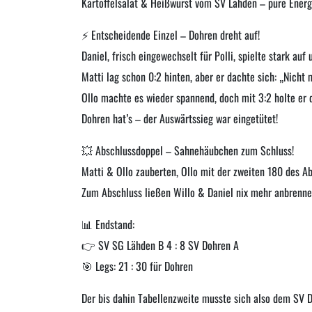
Kartoffelsalat & Heißwurst vom SV Lähden – pure Energ
⚡ Entscheidende Einzel – Dohren dreht auf!
Daniel, frisch eingewechselt für Polli, spielte stark auf 
Matti lag schon 0:2 hinten, aber er dachte sich: „Nicht 
Ollo machte es wieder spannend, doch mit 3:2 holte er 
Dohren hat’s – der Auswärtssieg war eingetütet!
💥 Abschlussdoppel – Sahnehäubchen zum Schluss!
Matti & Ollo zauberten, Ollo mit der zweiten 180 des A
Zum Abschluss ließen Willo & Daniel nix mehr anbrennen
📊 Endstand:
👉 SV SG Lähden B 4 : 8 SV Dohren A
🎯 Legs: 21 : 30 für Dohren
Der bis dahin Tabellenzweite musste sich also dem SV 